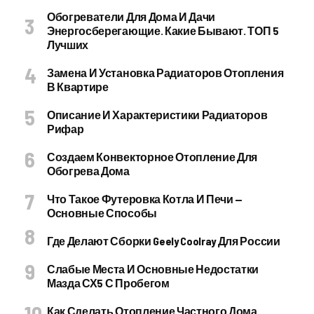
Обогреватели Для Дома И Дачи
Энергосберегающие. Какие Бывают. ТОП 5
Лучших
Замена И Установка Радиаторов Отопления
В Квартире
Описание И Характеристики Радиаторов
Рифар
Создаем Конвекторное Отопление Для
Обогрева Дома
Что Такое Футеровка Котла И Печи —
Основные Способы
Где Делают Сборки Geely Coolray Для России
Слабые Места И Основные Недостатки
Мазда СХ5 С Пробегом
Как Сделать Отопление Частного Дома