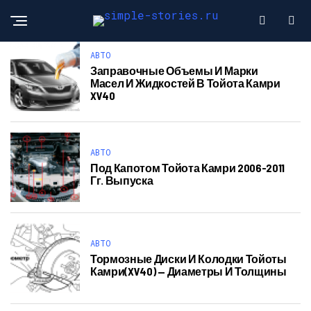
АВТО
Заправочные Объемы И Марки
Масел И Жидкостей В Тойота Камри
XV40
АВТО
Под Капотом Тойота Камри 2006-2011
Гг. Выпуска
АВТО
Тормозные Диски И Колодки Тойоты
Камри(XV40) — Диаметры И Толщины