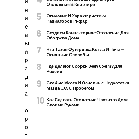
и
Отопления В Квартире
н
Описание И Характеристики
и
Радиаторов Рифар
е
Создаем Конвекторное Отопление Для
в
Обогрева Дома
ы
Что Такое Футеровка Котла И Печи —
й
Основные Способы
р
Где Делают Сборки Geely Coolray Для
а
России
д
Слабые Места И Основные Недостатки
и
Мазда СХ5 С Пробегом
а
Как Сделать Отопление Частного Дома
т
Своими Руками
о
р
о
т