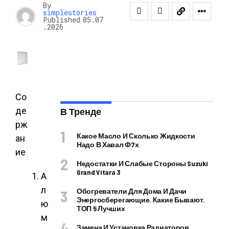
By
simplestories
Published
05.07
.2026
Со
де
В Тренде
рж
Какое Масло И Сколько Жидкости
ан
Надо В Хавал Ф7х
ие
Недостатки И Слабые Стороны Suzuki
Grand Vitara 3
А
л
Обогреватели Для Дома И Дачи
Энергосберегающие. Какие Бывают.
ю
ТОП 5 Лучших
м
Замена И Установка Радиаторов