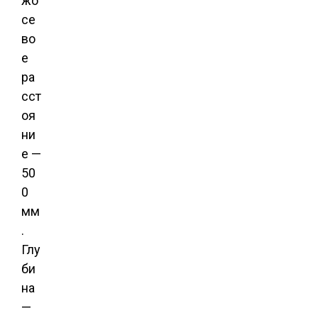
жо
се
во
е
ра
сст
оя
ни
е —
50
0
мм
.
Глу
би
на
—