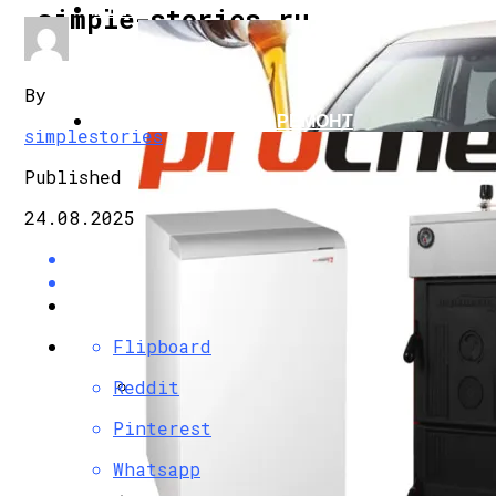
АВТО
simple-stories.ru
By
СТРОИТЕЛЬСТВО И РЕМОНТ
simplestories
Published
24.08.2025
Flipboard
Reddit
Какое Масло И Сколько Жидкости Залив
Pinterest
Whatsapp