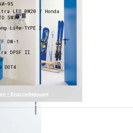
АИ-95
ltra LEO 0W20 / Honda
TD 5W30
ong Life TYPE 2
TF DW-1
tra DPSF II
SF
ть В Лифан Солано II
и DOT4
тел — Классификация