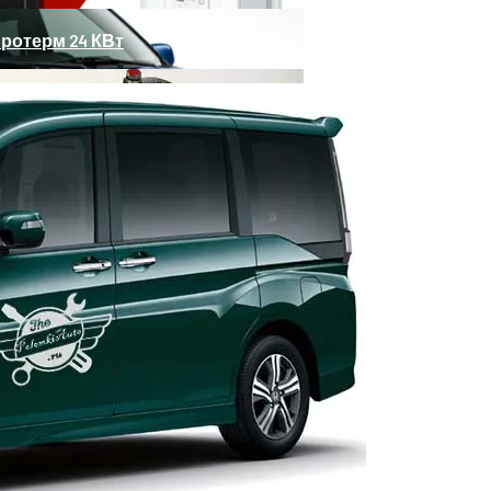
ротерм 24 КВт
звимые Места
ктрокотлов Для Частного Дома