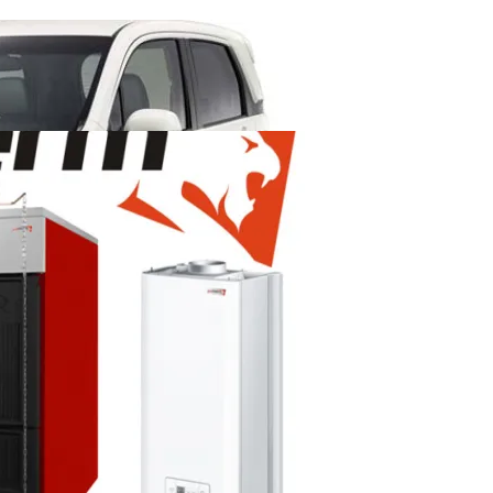
ать В Хонда Н-ВГН