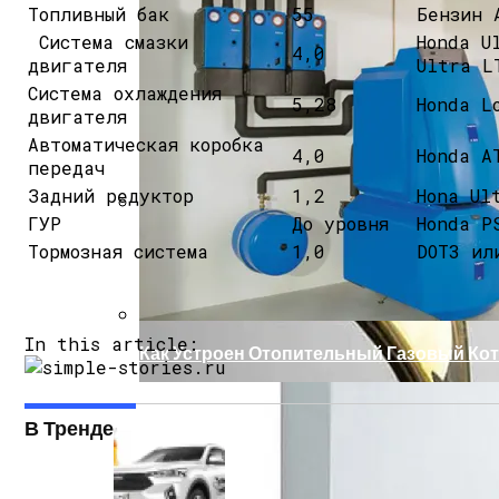
Топливный бак
55
Бензин 
Система смазки
Honda U
4,0
двигателя
Ultra L
Система охлаждения
5,28
Honda L
двигателя
Автоматическая коробка
4,0
Honda A
передач
Задний редуктор
1,2
Hona Ul
ГУР
До уровня
Honda P
Какое Масло И Сколько Жидкости Залива
Тормозная система
1,0
DOT3 ил
In this article:
Как Устроен Отопительный Газовый Ко
В Тренде