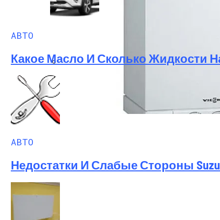
АВТО
Какое Масло И Сколько Жидкости Н
Какое Масло Лучше Всего Заливать В К
Виды И Модели Котлов Висман — Устрой
АВТО
Недостатки И Слабые Стороны Suzuki 