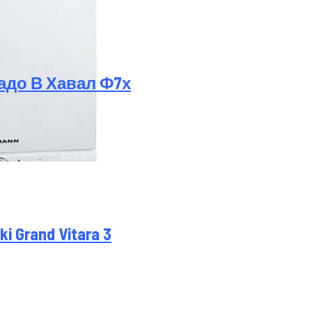
адо В Хавал Ф7х
оробку Передач
ство И Характеристики
Grand Vitara 3