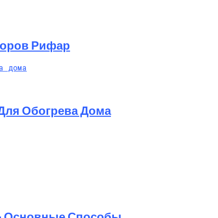
торов Рифар
Для Обогрева Дома
 — Основные Способы