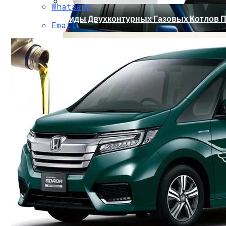
Whatsapp
Виды Двухконтурных Газовых Котлов П
Email
Явные Недостатки Тойоты Саксид И Уя
Виды Отопительных Индукционных Эле