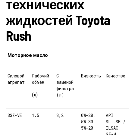
технических
жидкостей Toyota
Rush
Моторное масло
Силовой
Рабочий
С
Вязкость
Качество
агрегат
объём
заменой
фильтра
(л)
(л)
3SZ-VE
1.5
3,2
0W-20,
API
5W-30,
SL..SM /
5W-20
ILSAC
GF-4