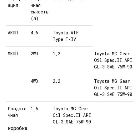
ация
чная
емкость
(л)
АКПП
4,6
Toyota ATF
Type T-IV
МКПП
2WD
1,2
Toyota MG Gear
Oil Spec.II API
GL-3 SAE 75W-90
4WD
2,2
Toyota MG Gear
Oil Spec.II API
GL-3 SAE 75W-90
Раздато
1,6
Toyota MG Gear
чная
Oil Spec.II API
GL-3 SAE 75W-90
коробка