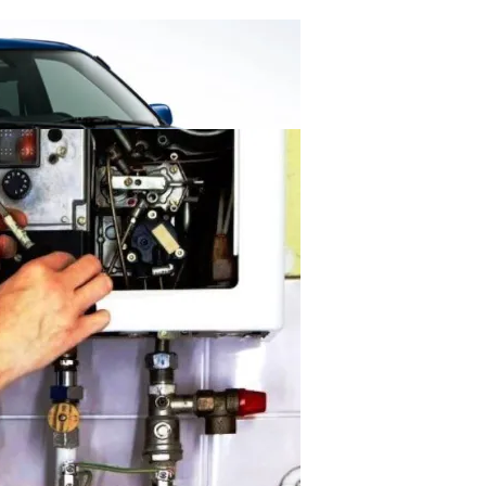
звимые Места