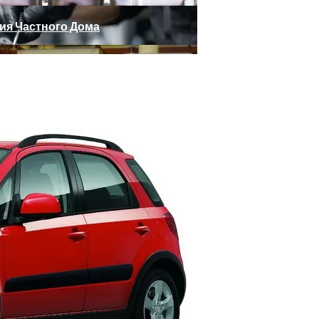
ния Частного Дома
огает Избежать Серьезных Расходов
д — Модельный Ряд И Неисправности