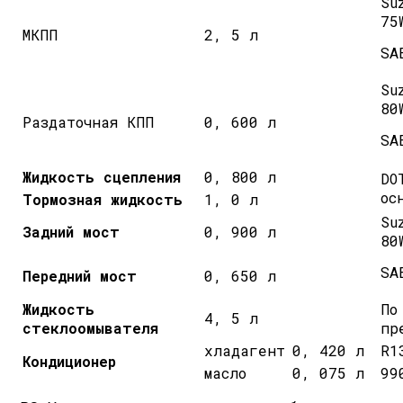
Su
75
МКПП
2, 5 л
SAE
Su
80
Раздаточная КПП
0, 600 л
SAE
Жидкость сцепления
0, 800 л
DO
ос
Тормозная жидкость
1, 0 л
Su
Задний мост
0, 900 л
80
SAE
Передний мост
0, 650 л
Жидкость
По
4, 5 л
стеклоомывателя
пр
хладагент
0, 420 л
R1
Кондиционер
масло
0, 075 л
99