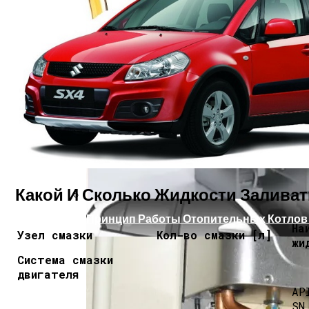
Какое Масло Лучше Всего Заливать В К
Какой И Сколько Жидкости Заливать
Принцип Работы Отопительных Котлов
На
Узел смазки
Кол-во смазки [л]
жи
Система смазки
двигателя
AP
SN