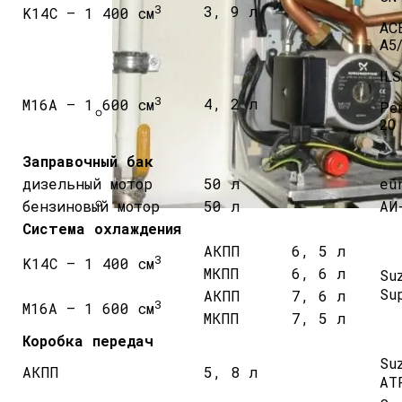
3
3, 9 л
K14C – 1 400 см
ACE
A5
ILS
3
4, 2 л
M16A – 1 600 см
Ре
20
В Каких Странах Собирают Ford Focus 4
Заправочный бак
дизельный мотор
50 л
eu
бензиновый мотор
50 л
АИ
Система охлаждения
Инструкция По Применению Газовых Ко
АКПП
6, 5 л
3
K14C – 1 400 см
МКПП
6, 6 л
Su
Su
АКПП
7, 6 л
3
M16A – 1 600 см
МКПП
7, 5 л
Коробка передач
Su
АКПП
5, 8 л
AT