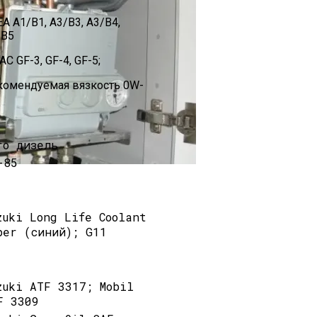
A A1/B1, A3/B3, A3/B4,
/B5
AC GF-3, GF-4, GF-5;
комендуемая вязкость 0W-
ro дизель
-85
тлов Беретта
zuki Long Life Coolant
per (синий); G11
zuki ATF 3317; Mobil
F 3309