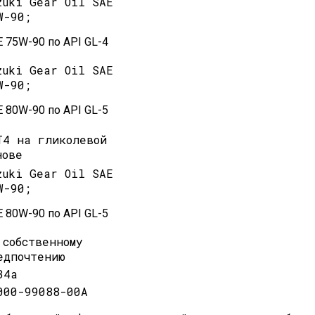
zuki Gear Oil SAE
W-90;
 75W-90 по API GL-4
zuki Gear Oil SAE
W-90;
 80W-90 по API GL-5
T4 на гликолевой
нове
zuki Gear Oil SAE
W-90;
 80W-90 по API GL-5
 собственному
едпочтению
34a
000-99088-00A