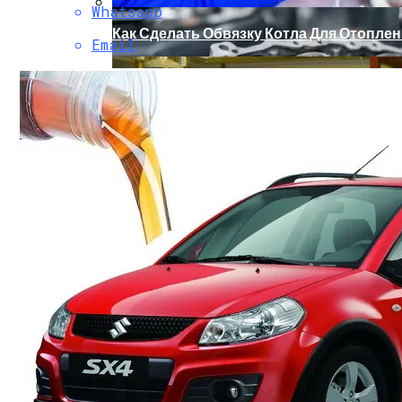
Whatsapp
Как Сделать Обвязку Котла Для Отопле
Email
Почему Своевременный Ремонт VAG Пом
Как Зажечь Отопительный Котел Конор