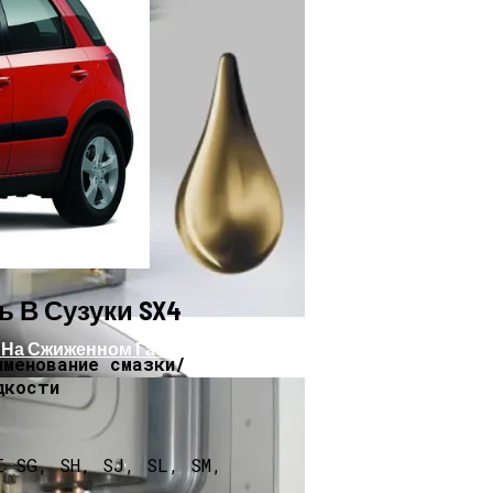
оробку Передач
 В Сузуки SX4
 На Сжиженном Газе
именование смазки/
дкости
I SG, SH, SJ, SL, SM,