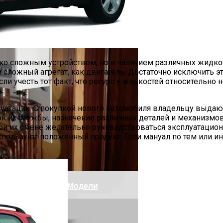
ко сложным устройством, но и наличием различных жидкос
 сложный агрегат, как двигатель. Достаточно исключить 
сли учесть тот факт, что ресурс у жидкостей относительно 
луатации. С покупкой нового автомобиля владельцу выдают
рок их службы, назначение различных деталей и механизмов
ри их смене желательно руководствоваться эксплуатацион
ть В Лифан Солано II
 используют положенный продукт. Если мануал по тем или 
та И Популярные Модели