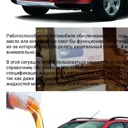
Работоспособность автомобиля обеспечивается не толь
масло или антифриз, не смог бы функционировать такой
из-за которой придётся делать капитальный ремонт. А е
внимательно.
В этой ситуации лучше пользоваться мануалом по эксп
справочник, где указаны все особенности агрегатов, с
спецификация жидкостей с маслами для всех систем. П
Какое Масло И Сколько Жидкости Залива
так как даже на станциях тех обслуживания не всегда
жидкостей можно найти даже в Интернете.
Основные Виды Газовых Котлов Берет