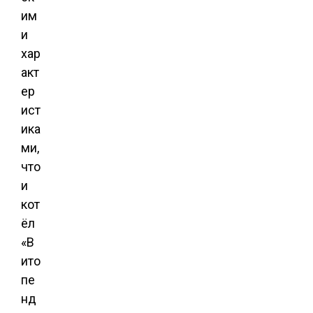
им
и
хар
акт
ер
ист
ика
ми,
что
и
кот
ёл
«В
ито
пе
нд