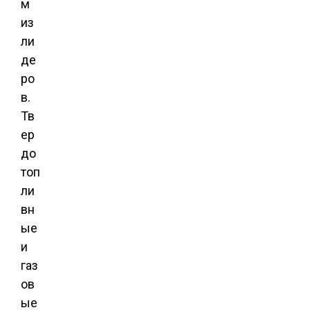
м
из
ли
де
ро
в.
Тв
ер
до
топ
ли
вн
ые
и
газ
ов
ые