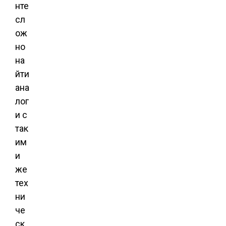
нте
сл
ож
но
на
йти
ана
лог
и с
так
им
и
же
тех
ни
че
ск