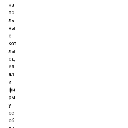
на
по
ль
ны
е
кот
лы
сд
ел
ал
и
фи
рм
у
ос
об