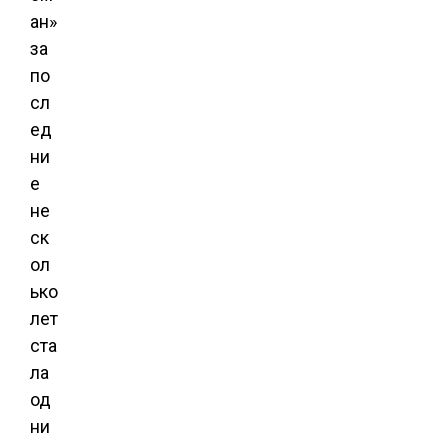
ан»
за
по
сл
ед
ни
е
не
ск
ол
ько
лет
ста
ла
од
ни