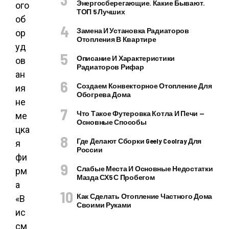
Энергосберегающие. Какие Бывают.
ого
ТОП 5 Лучших
об
Замена И Установка Радиаторов
ор
Отопления В Квартире
уд
Описание И Характеристики
ов
Радиаторов Рифар
ан
Создаем Конвекторное Отопление Для
ия
Обогрева Дома
не
Что Такое Футеровка Котла И Печи —
ме
Основные Способы
цка
Где Делают Сборки Geely Coolray Для
я
России
фи
Слабые Места И Основные Недостатки
рм
Мазда СХ5 С Пробегом
а
Как Сделать Отопление Частного Дома
«В
Своими Руками
ис
см