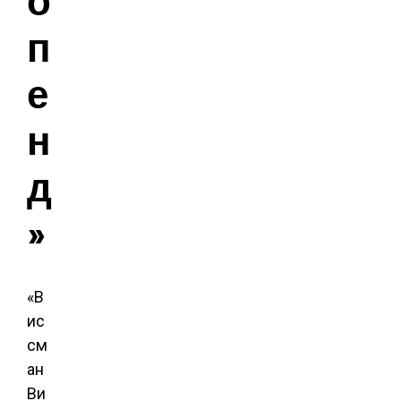
п
е
н
д
»
«В
ис
см
ан
Ви