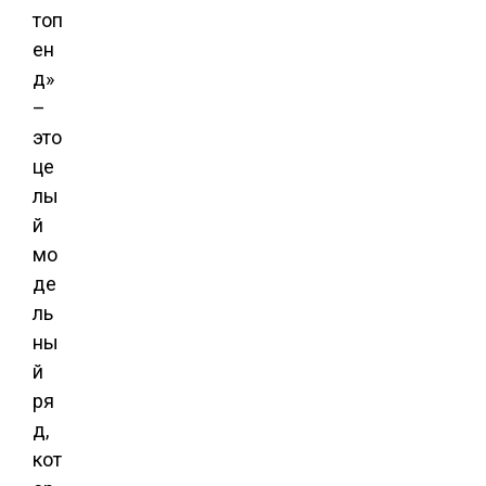
топ
ен
д»
–
это
це
лы
й
мо
де
ль
ны
й
ря
д,
кот