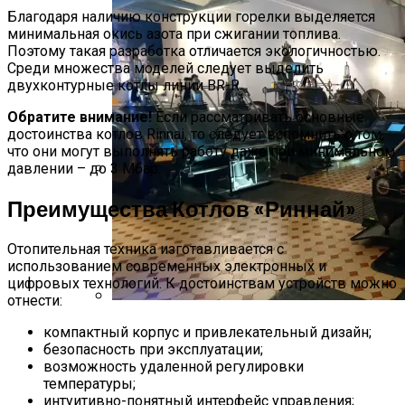
Благодаря наличию конструкции горелки выделяется
минимальная окись азота при сжигании топлива.
Поэтому такая разработка отличается экологичностью.
Среди множества моделей следует выделить
двухконтурные котлы линии BR-R.
Обратите внимание!
Если рассматривать основные
достоинства котлов Rinnai, то следует вспомнить о том,
что они могут выполнять работу даже при минимальном
давлении – до 3 Мбар.
Основные Неисправности Лексус
Преимущества Котлов «Риннай»
РХ350 II И Его Слабые Места
Отопительная техника изготавливается с
использованием современных электронных и
цифровых технологий. К достоинствам устройств можно
отнести:
Как Работает Паровой Котел —
компактный корпус и привлекательный дизайн;
Назначение И Типы
безопасность при эксплуатации;
возможность удаленной регулировки
температуры;
интуитивно-понятный интерфейс управления;