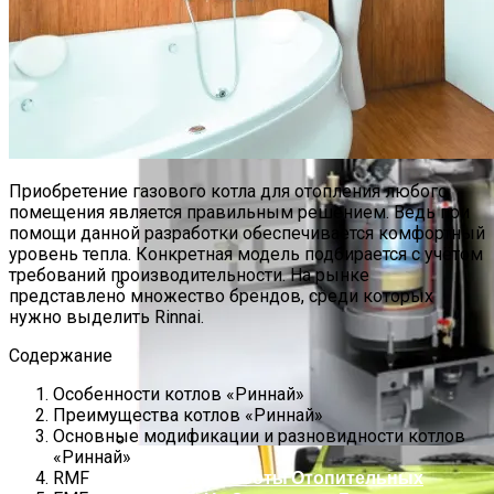
Основные Виды Газовых Котлов
Беретта И Популярные Модели
Приобретение газового котла для отопления любого
помещения является правильным решением. Ведь при
помощи данной разработки обеспечивается комфортный
уровень тепла. Конкретная модель подбирается с учётом
требований производительности. На рынке
представлено множество брендов, среди которых
нужно выделить Rinnai.
Топ Самых Лучших Автомобильных
Видеорегистраторов
Содержание
Особенности котлов «Риннай»
Преимущества котлов «Риннай»
Основные модификации и разновидности котлов
«Риннай»
Принцип Работы Отопительных
RMF