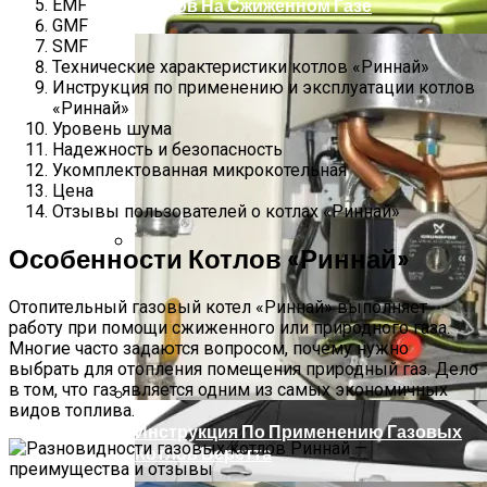
EMF
Котлов На Сжиженном Газе
GMF
SMF
Технические характеристики котлов «Риннай»
Инструкция по применению и эксплуатации котлов
«Риннай»
Уровень шума
Надежность и безопасность
Укомплектованная микрокотельная
Цена
Отзывы пользователей о котлах «Риннай»
Особенности Котлов «Риннай»
Заправочные Объемы И Марки ГСМ
Сузуки Джимни III(JB43)
Отопительный газовый котел «Риннай» выполняет
работу при помощи сжиженного или природного газа.
Многие часто задаются вопросом, почему нужно
выбрать для отопления помещения природный газ. Дело
в том, что газ является одним из самых экономичных
видов топлива.
Инструкция По Применению Газовых
Котлов Беретта