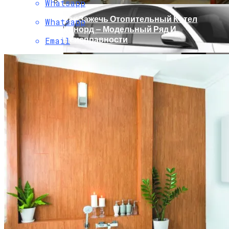
Whatsapp
Как Зажечь Отопительный Котел
Whatsapp
Конорд — Модельный Ряд И
Неисправности
Email
В Каких Странах Собирают Ford Focus 4