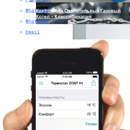
Whatsapp
Как Устроен Отопительный Газовый
Котел — Классификация
Whatsapp
Email
Почему Своевременный Ремонт VAG
Помогает Избежать Серьезных
Расходов