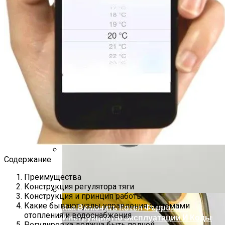
Виды И Модели Котлов Висман —
Устройство И Характеристики
Содержание
Какое Масло И Сколько Жидкости
Заливать В Лифан Солано II
Преимущества
Конструкция регулятора тяги
Конструкция и принцип работы
Какие бывают узлы управления системами
Как Включить Котел Ферроли —
отопления и водоснабжения
Инструкция По Эксплуатации И Коды
Регулировка должна быть полной