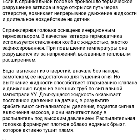
Если в спринкельной головке произошло термическое
разрушение затвора и воде открылся путь через
отверстия, возникает непрерывное движение жидкости
и длительное воздействие на датчик.
Спринклерная головка оснащена инерционным
термозатвором. В качестве затвора-термодатчика
используется стеклянная колба с жидкостью, жестко
зафиксированная. При повышении температуры она
разрушается из-за напряжений, вызванных тепловым
расширением.
Вода вытекает из отверстий, вначале без напора,
самотеком; ее недостаточно для тушения огня. Но
вытекание жидкости способствует открыванию клапана
и движению воды из внешних труб по сигнальной
магистрали УУ. Движущаяся жидкость оказывает
постоянное давление на датчик, в результате
срабатывают сигнализаторы давления, подается сигнал
включения насосов, и они нагнетают воду в
распылитель под высоким давлением. Распылительная
головка формирует плотное облако водяных брызг,
которое активно тушит пламя.