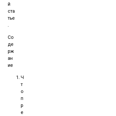
й
ста
тье
.
Со
де
рж
ан
ие
Ч
т
о
п
р
е