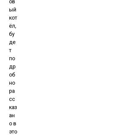
ов
ый
кот
ёл,
бу
де
т
по
др
об
но
ра
сс
каз
ан
о в
это