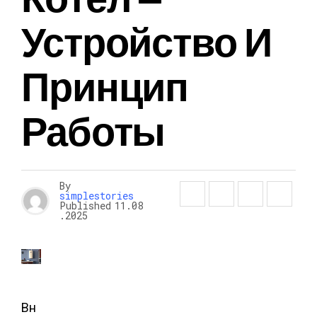
Устройство И
Принцип
Работы
By
simplestories
Published
11.08
.2025
Вн