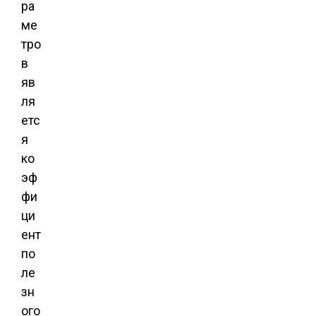
ра
ме
тро
в
яв
ля
етс
я
ко
эф
фи
ци
ент
по
ле
зн
ого