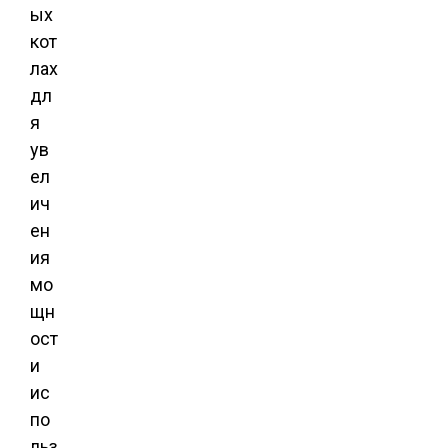
ых
кот
лах
дл
я
ув
ел
ич
ен
ия
мо
щн
ост
и
ис
по
льз