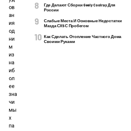
Где Делают Сборки Geely Coolray Для
ов
России
ан
Слабые Места И Основные Недостатки
ия
Мазда СХ5 С Пробегом
од
Как Сделать Отопление Частного Дома
ни
Своими Руками
м
из
на
иб
ол
ее
зна
чи
мы
х
па