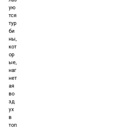
ую
тся
тур
би
ны,
кот
ор
ые,
наг
нет
ая
во
зд
ух
в
топ