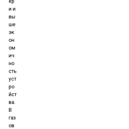
ер
и и
вы
ше
эк
он
ом
ич
но
сть
уст
ро
йст
ва.
В
газ
ов