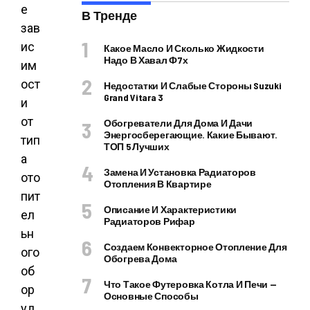
е
В Тренде
зав
ис
Какое Масло И Сколько Жидкости
Надо В Хавал Ф7х
им
ост
Недостатки И Слабые Стороны Suzuki
Grand Vitara 3
и
от
Обогреватели Для Дома И Дачи
Энергосберегающие. Какие Бывают.
тип
ТОП 5 Лучших
а
Замена И Установка Радиаторов
ото
Отопления В Квартире
пит
Описание И Характеристики
ел
Радиаторов Рифар
ьн
Создаем Конвекторное Отопление Для
ого
Обогрева Дома
об
Что Такое Футеровка Котла И Печи —
ор
Основные Способы
уд