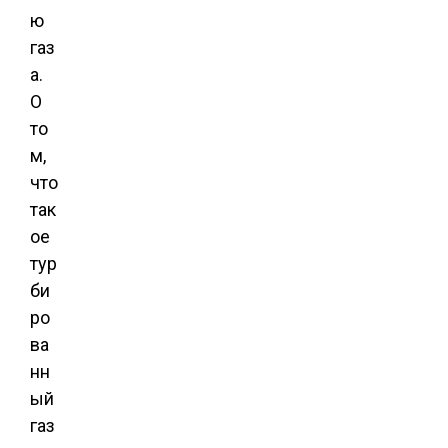
ю
газ
а.
О
то
м,
что
так
ое
тур
би
ро
ва
нн
ый
газ