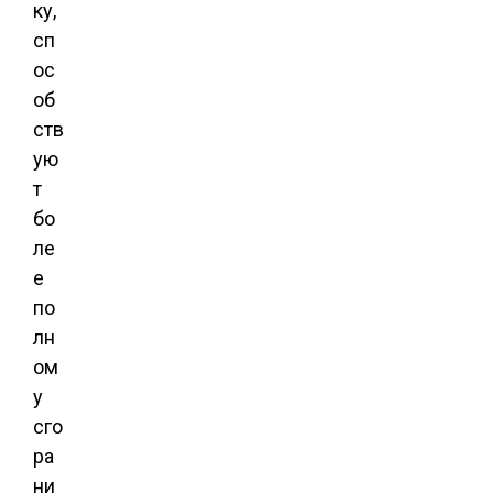
ку,
сп
ос
об
ств
ую
т
бо
ле
е
по
лн
ом
у
сго
ра
ни