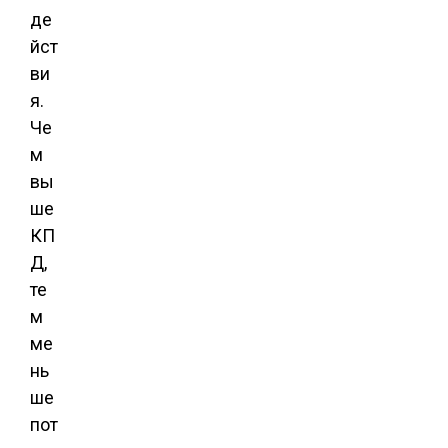
де
йст
ви
я.
Че
м
вы
ше
КП
Д,
те
м
ме
нь
ше
пот