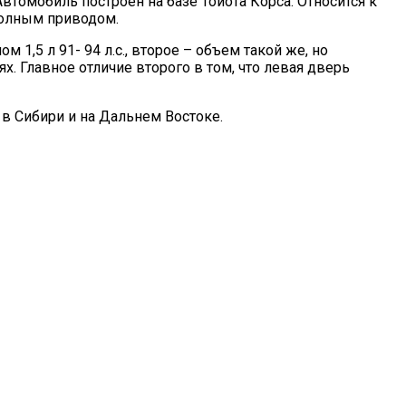
втомобиль построен на базе Тойота Корса. Относится к
полным приводом.
,5 л 91- 94 л.с., второе – объем такой же, но
. Главное отличие второго в том, что левая дверь
в Сибири и на Дальнем Востоке.