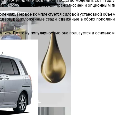
лет с 1997. Закончено производство модели в 2011 год. А
 автомобиль автоматической трансмиссией и опционным 
ениях. Первое комплектуется силовой установкой объемом 1
двери, расположенные сзади, сдвижные в обоих поколениях
лись. Поэтому популярностью она пользуется в основном 
ть В Лифан Солано II
 На Сжиженном Газе