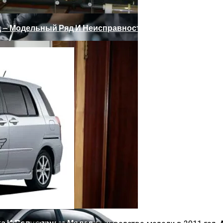
д — Модельный Ряд И Неисправности
огает Избежать Серьезных Расходов
та И Популярные Модели