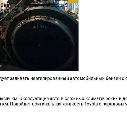
Gear Oil Super (API GL-5,
SAE 75W-90)
Hypoid Gear Oil SX (API
GL-5, SAE 85W- 90)
TOYOTA PSF, PSF NEW-W или
обычный DEXRON
ндует заливать неэтилированный автомобильный бензин с 
ие И Типы
сяч км. Эксплуатация авто в сложных климатических и д
ч км. Подойдет оригинальная жидкость Toyota с передовым