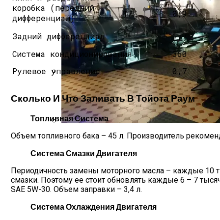
коробка (передний
T/F
0,9
дифференциал)
Задний дифференциал
1,7
Система кондиционирования
360
Рулевое управление
0,7
В Каких Странах Собирают Ford Focus 4
Сколько И Что Заливать В Тойота Раум
Топливная Система
Объем топливного бака – 45 л. Производитель рекоме
Как Работает Паровой Котел — Назначен
Система Смазки Двигателя
Периодичность замены моторного масла – каждые 10 ты
смазки. Поэтому ее стоит обновлять каждые 6 – 7 тыся
SAE 5W-30. Объем заправки – 3,4 л.
Система Охлаждения Двигателя