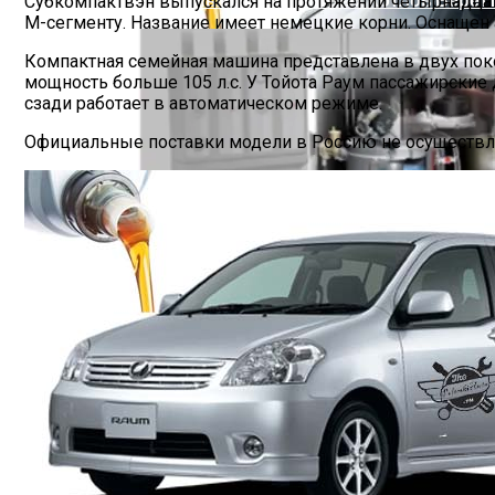
Субкомпактвэн выпускался на протяжении четырнадцати 
М-сегменту. Название имеет немецкие корни. Оснащен
Компактная семейная машина представлена в двух покол
мощность больше 105 л.с. У Тойота Раум пассажирские 
сзади работает в автоматическом режиме.
Официальные поставки модели в Россию не осуществля
Какое Масло И Сколько Жидкости Залива
Принцип Работы Отопительных Котлов