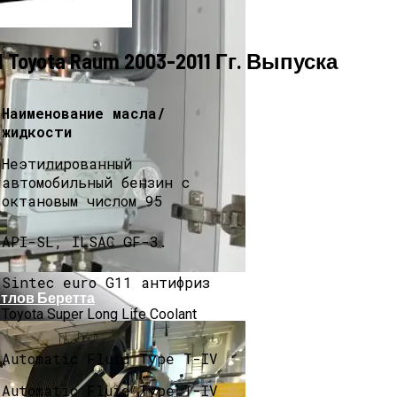
yota Raum 2003-2011 Гг. Выпуска
Наименование масла/
жидкости
Неэтилированный
автомобильный бензин с
октановым числом 95
оробку Передач
API-SL, ILSAC GF-3.
Sintec euro G11 антифриз
тлов Беретта
Toyota Super Long Life Coolant
Automatic Fluid Type T-IV
Automatic Fluid Type T-IV