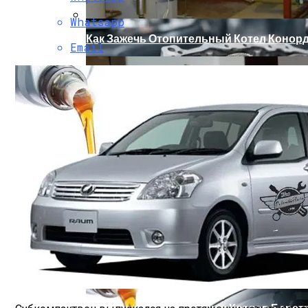
Whatsapp
Как Зажечь Отопительный Котел Конор
Email
Почему Своевременный Ремонт VAG Пом
Основные Виды Газовых Котлов Берет