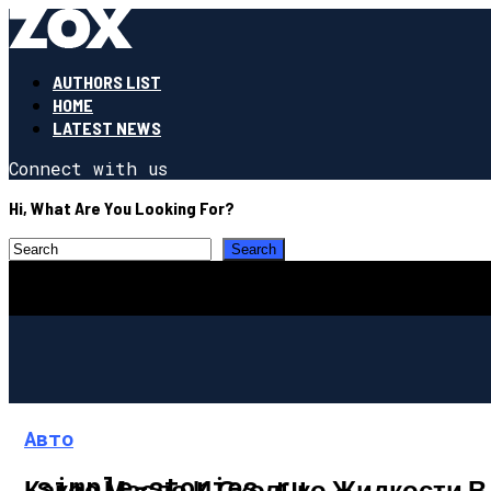
AUTHORS LIST
HOME
LATEST NEWS
Connect with us
Hi, What Are You Looking For?
Авто
simple-stories.ru
Какое Масло И Сколько Жидкости В