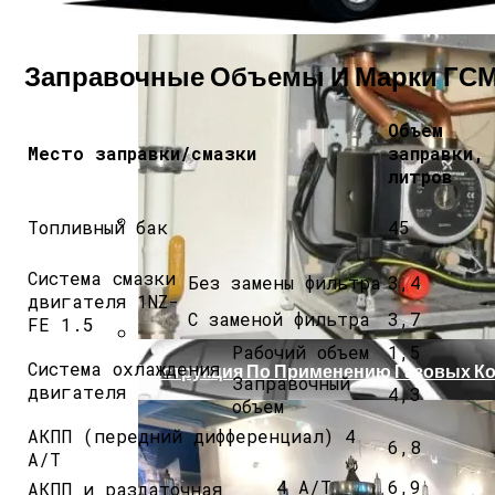
Заправочные Объемы И Марки ГСМ To
Объем
Место заправки/смазки
заправки,
литров
Топливный бак
45
Какое Масло Лучше Всего Заливать В К
Система смазки
Без замены фильтра
3,4
двигателя 1NZ-
С заменой фильтра
3,7
FE 1.5
Рабочий объем
1,5
Система охлаждения
Инструкция По Применению Газовых Ко
Заправочный
двигателя
4,3
объем
АКПП (передний дифференциал) 4
6,8
А/Т
4 А/Т
6,9
АКПП и раздаточная