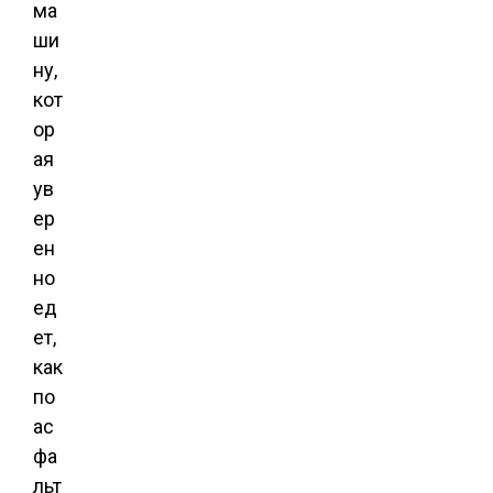
ма
ши
ну,
кот
ор
ая
ув
ер
ен
но
ед
ет,
как
по
ас
фа
льт