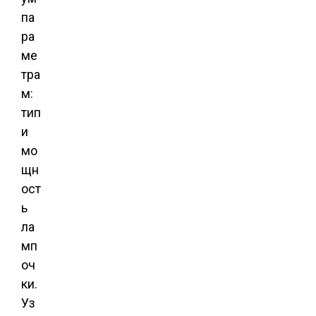
па
ра
ме
тра
м:
тип
и
мо
щн
ост
ь
ла
мп
оч
ки.
Уз