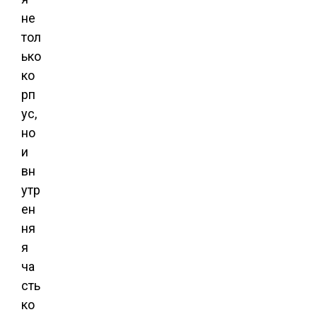
не
тол
ько
ко
рп
ус,
но
и
вн
утр
ен
ня
я
ча
сть
ко