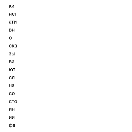
ки
нег
ати
вн
о
ска
зы
ва
ют
ся
на
со
сто
ян
ии
фа