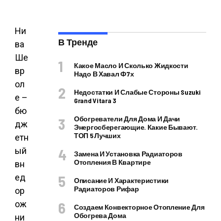
Ни
В Тренде
ва
Ше
Какое Масло И Сколько Жидкости
вр
Надо В Хавал Ф7х
ол
Недостатки И Слабые Стороны Suzuki
е –
Grand Vitara 3
бю
Обогреватели Для Дома И Дачи
дж
Энергосберегающие. Какие Бывают.
ТОП 5 Лучших
етн
ый
Замена И Установка Радиаторов
Отопления В Квартире
вн
ед
Описание И Характеристики
Радиаторов Рифар
ор
ож
Создаем Конвекторное Отопление Для
Обогрева Дома
ни