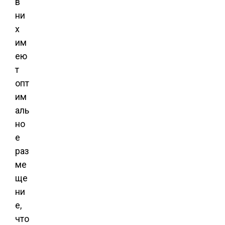
в
ни
х
им
ею
т
опт
им
аль
но
е
раз
ме
ще
ни
е,
что