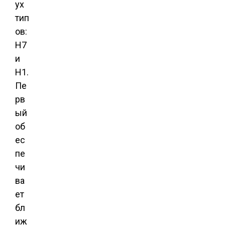
ух
тип
ов:
Н7
и
Н1.
Пе
рв
ый
об
ес
пе
чи
ва
ет
бл
иж