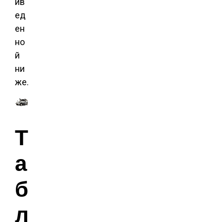
ив
ед
ен
но
й
ни
же.
Т
а
б
л