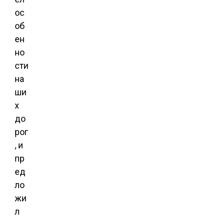
ос
об
ен
но
сти
на
ши
х
до
рог
, и
пр
ед
ло
жи
л