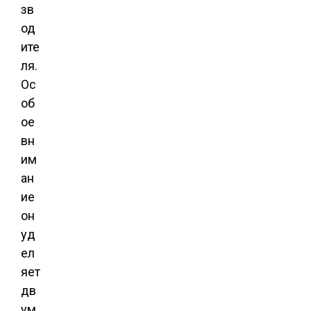
зв
од
ите
ля.
Ос
об
ое
вн
им
ан
ие
он
уд
ел
яет
дв
ум