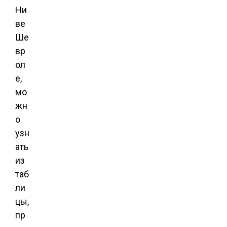
Ни
ве
Ше
вр
ол
е,
мо
жн
о
узн
ать
из
таб
ли
цы,
пр