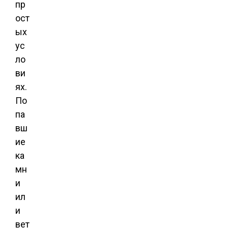
пр
ост
ых
ус
ло
ви
ях.
По
па
вш
ие
ка
мн
и
ил
и
вет