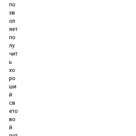
по
зв
ол
яет
по
лу
чит
ь
хо
ро
ши
й
св
ето
во
й
пот