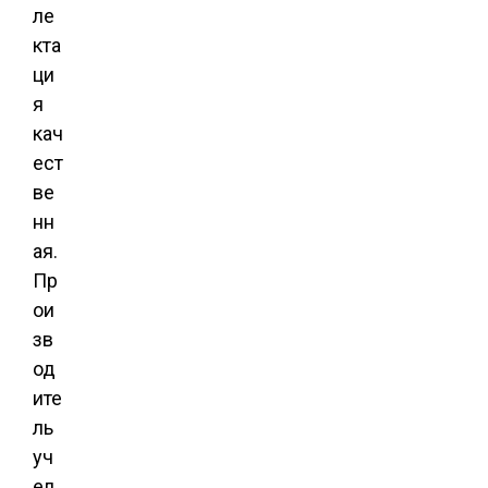
ле
кта
ци
я
кач
ест
ве
нн
ая.
Пр
ои
зв
од
ите
ль
уч
ел