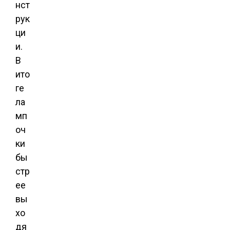
нст
рук
ци
и.
В
ито
ге
ла
мп
оч
ки
бы
стр
ее
вы
хо
дя