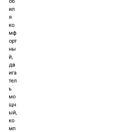
об
ил
я
ко
мф
орт
ны
й,
дв
ига
тел
ь
мо
щн
ый,
ко
мп