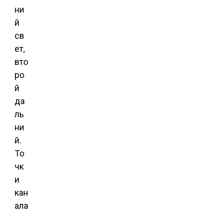
ни
й
св
ет,
вто
ро
й
да
ль
ни
й.
То
чк
и
кан
ала