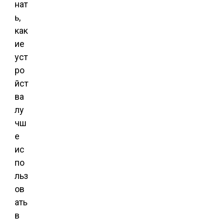
нат
ь,
как
ие
уст
ро
йст
ва
лу
чш
е
ис
по
льз
ов
ать
в