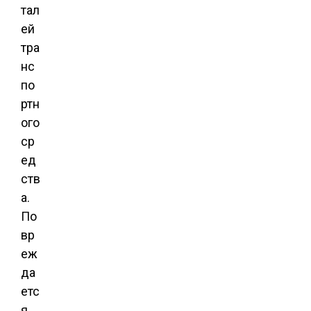
тал
ей
тра
нс
по
ртн
ого
ср
ед
ств
а.
По
вр
еж
да
етс
я