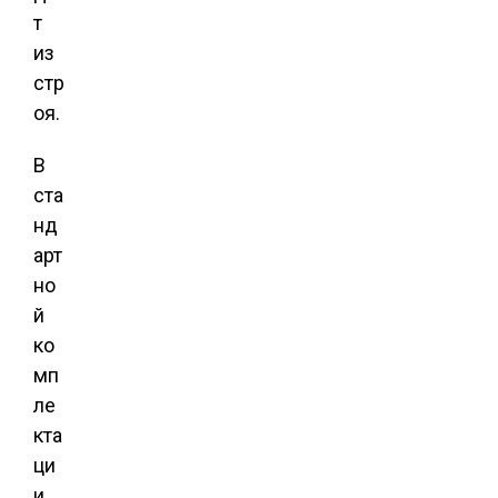
т
из
стр
оя.
В
ста
нд
арт
но
й
ко
мп
ле
кта
ци
и