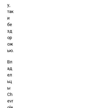
у,
так
и
бе
зд
ор
ож
ью.
Вл
ад
ел
ьц
ы
Ch
evr
ole