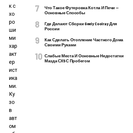
к с
Что Такое Футеровка Котла И Печи —
Основные Способы
хо
ро
Где Делают Сборки Geely Coolray Для
России
ши
ми
Как Сделать Отопление Частного Дома
Своими Руками
хар
акт
Слабые Места И Основные Недостатки
Мазда СХ5 С Пробегом
ер
ист
ика
ми.
Ку
зо
в
авт
ом