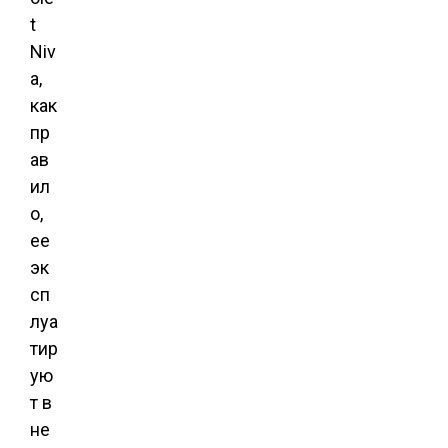
t
Niv
a,
как
пр
ав
ил
о,
ее
эк
сп
луа
тир
ую
т в
не