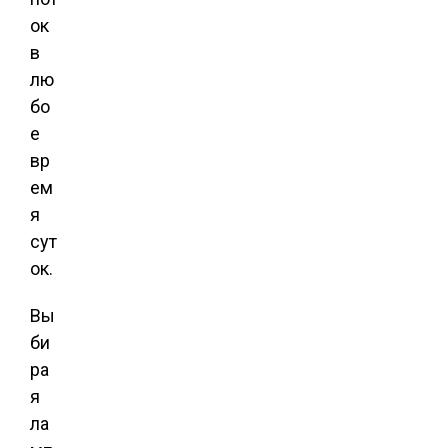
ок
в
лю
бо
е
вр
ем
я
сут
ок.
Вы
би
ра
я
ла