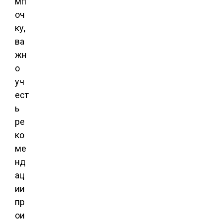
мп
оч
ку,
ва
жн
о
уч
ест
ь
ре
ко
ме
нд
ац
ии
пр
ои