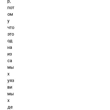
р,
пот
ом
у
что
это
од
на
из
са
мы
х
уяз
ви
мы
х
де