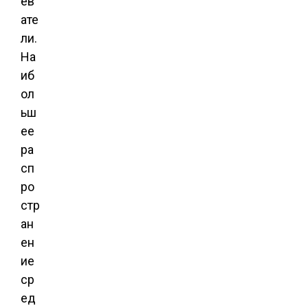
ев
ате
ли.
На
иб
ол
ьш
ее
ра
сп
ро
стр
ан
ен
ие
ср
ед