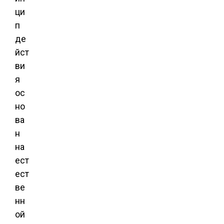
ци
п
де
йст
ви
я
ос
но
ва
н
на
ест
ест
ве
нн
ой