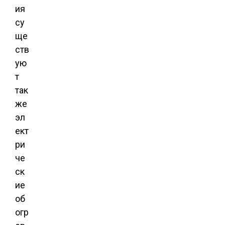
ия
су
ще
ств
ую
т
так
же
эл
ект
ри
че
ск
ие
об
огр