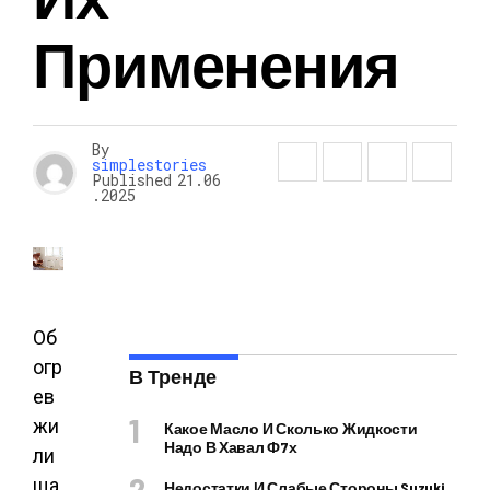
Применения
By
simplestories
Published
21.06
.2025
Об
огр
В Тренде
ев
жи
Какое Масло И Сколько Жидкости
Надо В Хавал Ф7х
ли
ща
Недостатки И Слабые Стороны Suzuki