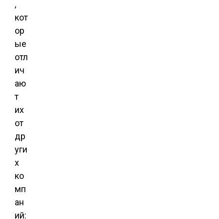
,
кот
ор
ые
отл
ич
аю
т
их
от
др
уги
х
ко
мп
ан
ий: