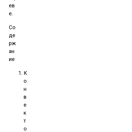
ев
е.
Со
де
рж
ан
ие
К
о
н
в
е
к
т
о