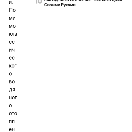
и.
Своими Руками
По
ми
мо
кла
сс
ич
ес
ког
о
во
дя
ног
о
ото
пл
ен