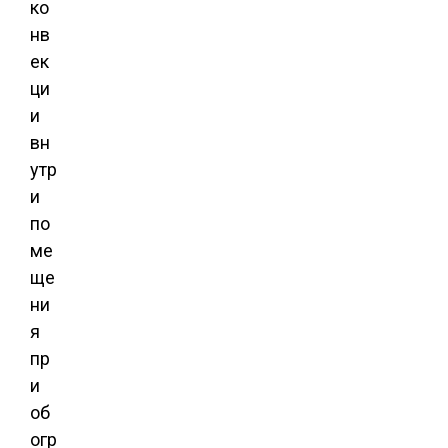
ко
нв
ек
ци
и
вн
утр
и
по
ме
ще
ни
я
пр
и
об
огр