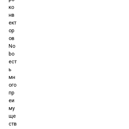
ко
нв
ект
ор
ов
No
bo
ест
ь
мн
ого
пр
еи
му
ще
ств