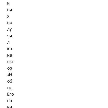
и
ни
х
по
лу
чи
л
ко
нв
ект
ор
«Н
об
о».
Его
пр
ин