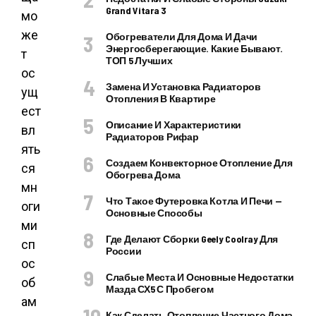
Grand Vitara 3
мо
же
Обогреватели Для Дома И Дачи
Энергосберегающие. Какие Бывают.
т
ТОП 5 Лучших
ос
Замена И Установка Радиаторов
ущ
Отопления В Квартире
ест
Описание И Характеристики
вл
Радиаторов Рифар
ять
Создаем Конвекторное Отопление Для
ся
Обогрева Дома
мн
Что Такое Футеровка Котла И Печи —
оги
Основные Способы
ми
Где Делают Сборки Geely Coolray Для
сп
России
ос
Слабые Места И Основные Недостатки
об
Мазда СХ5 С Пробегом
ам
Как Сделать Отопление Частного Дома