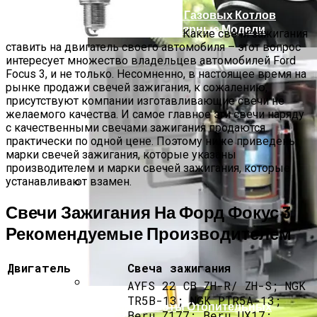
Основные Виды Газовых Котлов
Беретта И Популярные Модели
Какие свечи зажигания
ставить на двигатель своего автомобиля – этот вопрос
интересует множество владельцев автомобилей Ford
Focus 3, и не только. Несомненно, в настоящее время на
рынке продажи свечей зажигания, к сожалению,
присутствуют компании изготавливающие свечи не
желаемого качества. И самое главное эти свечи наряду
с качественными свечами зажигания продаются
практически по одной цене. Поэтому ниже приведены
марки свечей зажигания, которые указаны
производителем и марки свечей зажигания, которые
устанавливают взамен.
Топ Самых Лучших Автомобильных
Свечи Зажигания На Форд Фокус 3
Видеорегистраторов
Рекомендуемые Производителем
Двигатель
Свеча зажигания
AYFS 22 CB ZH-R/ ZH-S; NGK
TR5B-13; NGK PTR5A-13;
Принцип Работы Отопительных
Beru Z177; Beru UX17;