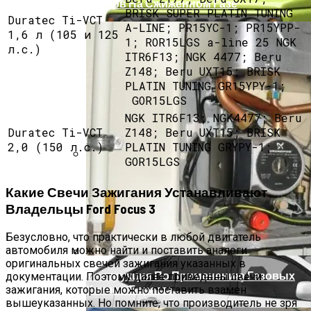
Котлов На Сжиженном Газе
BRISK SUPER PLATIN TUNING
Duratec Ti-VCT
A-LINE; PR15YC-1; PR15YPP-
1,6 л (105 и 125
1; ROR15LGS a-line 25 NGK
л.с.)
ITR6F13; NGK 4477; Beru
Z148; Beru UXT15; BRISK
PLATIN TUNING GR15YPY-1;
GOR15LGS
NGK ITR6F13; NGK4477; Beru
Duratec Ti-VCT
Z148; Beru UXT15; BRISK
2,0 (150 л.с.)
PLATIN TUNING GRYPY-1;
GOR15LGS
Заправочные Объемы И Марки ГСМ
Какие Свечи Зажигания Устанавливают
Сузуки Джимни III(JB43)
Владельцы Ford Focus 3
Безусловно, что практически в любой двигатель
автомобиля можно найти и поставить аналоги
оригинальных свечей зажигания указанных в
Инструкция По Применению Газовых
документации. Поэтому далее приведены свечи
Котлов Беретта
зажигания, которые можно поставить взамен
вышеуказанных. Но помните, что производитель не зря