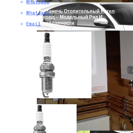
Whatsapp
Как Зажечь Отопительный Котел
Whatsapp
Конорд — Модельный Ряд И
Неисправности
Email
В Каких Странах Собирают Ford Focus 4