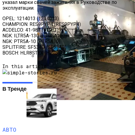
указал марки свечей зажигания в Руководстве по
эксплуатации.
OPEL: 1214013 (1214013)
CHAMPION: RES9PYP4 (RES9PYP4)
ACDELCO: 41-981 (41981)
NGK: ILTR5A-13G (ILTR5A13G)
NGK: PTR5A-10 (PTR5A10)
SPLITFIRE: SF534D (SF534D)
BOSCH: HLR8STEX (HLR8STEX)
In this article:
Основные Неисправности Лексус
РХ350 II И Его Слабые Места
В Тренде
Как Работает Паровой Котел —
Назначение И Типы
АВТО