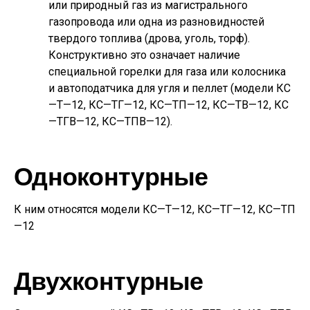
или природный газ из магистрального
газопровода или одна из разновидностей
твердого топлива (дрова, уголь, торф).
Конструктивно это означает наличие
специальной горелки для газа или колосника
и автоподатчика для угля и пеллет (модели КС
—Т—12, КС—ТГ—12, КС—ТП—12, КС—ТВ—12, КС
—ТГВ—12, КС—ТПВ—12).
Одноконтурные
К ним относятся модели КС—Т—12, КС—ТГ—12, КС—ТП
—12
Двухконтурные