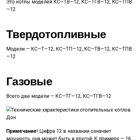
Это котлы моделей КС—ТВ—12, КС—ТГВ—12, КС—ТПВ
—12
Твердотопливные
Модели — КС—Т—12, КС—ТП—12, КС—ТВ—12, КС—ТПВ
—12
Газовые
Всего две модели — КС—ТГ—12, КС—ТГВ—12
Примечание
! Цифра 12 в названии означает
мощность, она может быть и другой. К примеру — 16