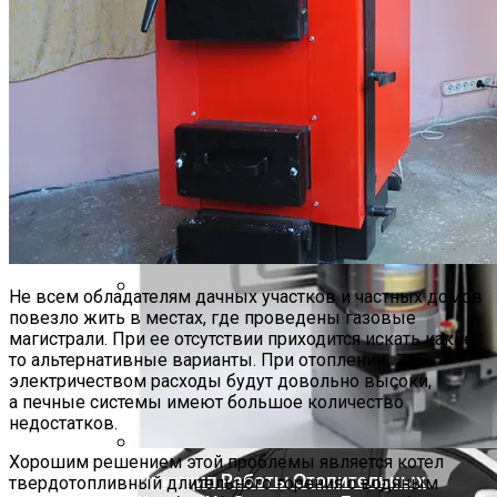
Основные Виды Газовых Котлов
Беретта И Популярные Модели
Не всем обладателям дачных участков и частных домов
повезло жить в местах, где проведены газовые
Заправочные Объемы И Марки ГСМ
магистрали. При ее отсутствии приходится искать какие-
Сузуки Джимни III(JB43)
то альтернативные варианты. При отоплении
электричеством расходы будут довольно высоки,
а печные системы имеют большое количество
недостатков.
Хорошим решением этой проблемы является котел
Принцип Работы Отопительных
твердотопливный длительного горения с водяным