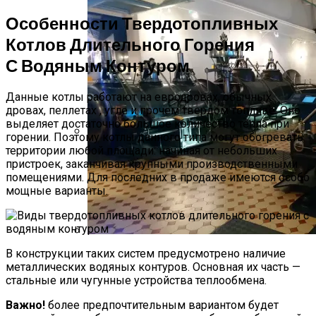
Особенности Твердотопливных
Котлов Длительного Горения
С Водяным Контуром
Данные котлы работают на евродровах, обычных
дровах, пеллетах , угле и прочем твердом топливе. Оно
выделяет достаточно большое количество тепла при
горении. Поэтому котлы данного типа могут обогревать
территории любой площади: начиная от небольших
Сколько Масла И Какие Жидкости В
пристроек, заканчивая крупными производственными
БМВ 7 Серии V
помещениями. Для последних в продаже имеются особо
мощные варианты.
В конструкции таких систем предусмотрено наличие
Как Работает Паровой Котел —
металлических водяных контуров. Основная их часть —
Назначение И Типы
стальные или чугунные устройства теплообмена.
Важно!
более предпочтительным вариантом будет