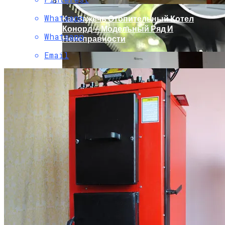
Whatsapp
Как Зажечь Отопительный Котел
Конорд — Модельный Ряд И
Whatsapp
Неисправности
Email
Топ Самых Лучших Автомобильных
Видеорегистраторов