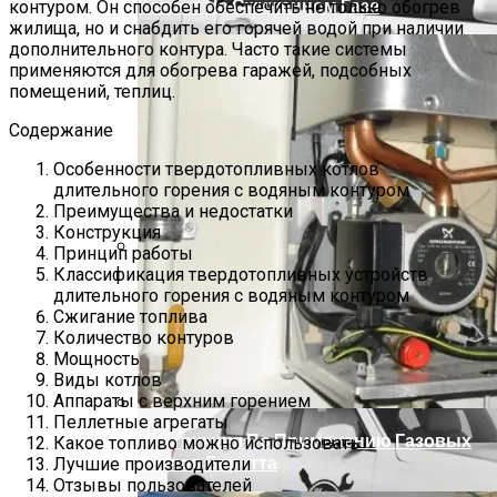
Котлов На Сжиженном Газе
контуром. Он способен обеспечить не только обогрев
жилища, но и снабдить его горячей водой при наличии
дополнительного контура. Часто такие системы
применяются для обогрева гаражей, подсобных
помещений, теплиц.
Содержание
Особенности твердотопливных котлов
длительного горения с водяным контуром
Преимущества и недостатки
Конструкция
Принцип работы
Классификация твердотопливных устройств
Основные Неисправности Лексус
длительного горения с водяным контуром
РХ350 II И Его Слабые Места
Сжигание топлива
Количество контуров
Мощность
Виды котлов
Аппараты с верхним горением
Пеллетные агрегаты
Инструкция По Применению Газовых
Какое топливо можно использовать
Котлов Беретта
Лучшие производители
Отзывы пользователей