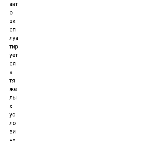
авт
о
эк
сп
луа
тир
ует
ся
в
тя
же
лы
х
ус
ло
ви
ях,