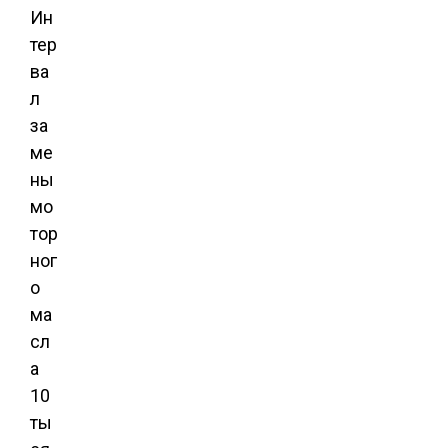
Ин
тер
ва
л
за
ме
ны
мо
тор
ног
о
ма
сл
а
10
ты