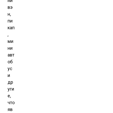
ни
вэ
н,
пи
кап
,
ми
ни
авт
об
ус
и
др
уги
е,
что
яв