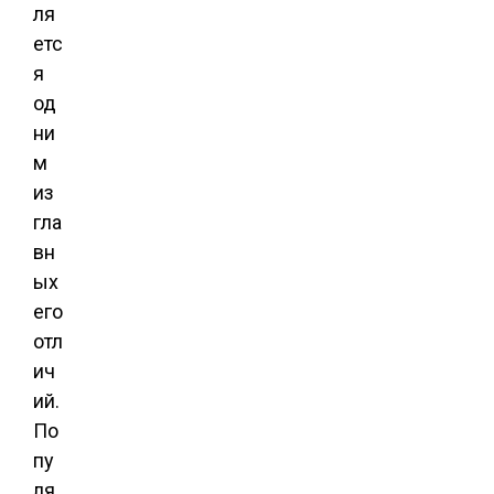
ля
етс
я
од
ни
м
из
гла
вн
ых
его
отл
ич
ий.
По
пу
ля