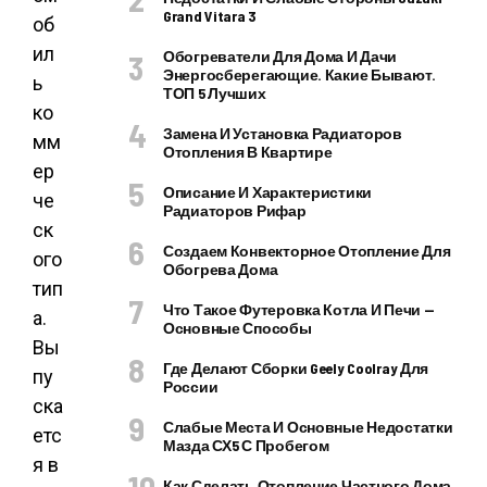
Grand Vitara 3
об
ил
Обогреватели Для Дома И Дачи
Энергосберегающие. Какие Бывают.
ь
ТОП 5 Лучших
ко
Замена И Установка Радиаторов
мм
Отопления В Квартире
ер
Описание И Характеристики
че
Радиаторов Рифар
ск
Создаем Конвекторное Отопление Для
ого
Обогрева Дома
тип
Что Такое Футеровка Котла И Печи —
а.
Основные Способы
Вы
Где Делают Сборки Geely Coolray Для
пу
России
ска
Слабые Места И Основные Недостатки
етс
Мазда СХ5 С Пробегом
я в
Как Сделать Отопление Частного Дома