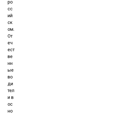
ро
сс
ий
ск
ом.
От
еч
ест
ве
нн
ые
во
ди
тел
и в
ос
но