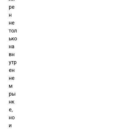
ре
н
не
тол
ько
на
вн
утр
ен
не
м
ры
нк
е,
но
и