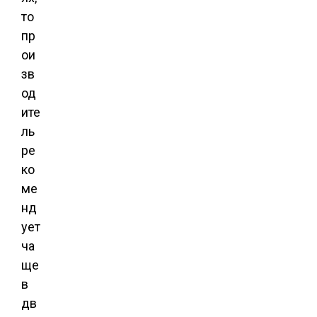
то
пр
ои
зв
од
ите
ль
ре
ко
ме
нд
ует
ча
ще
в
дв