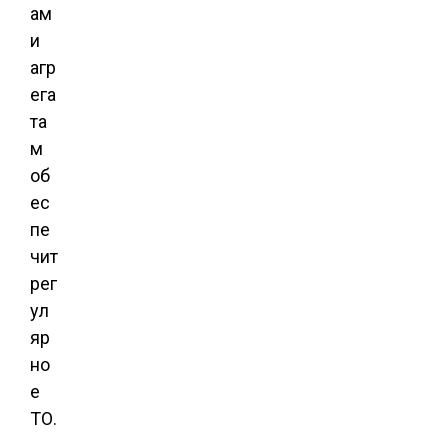
ам
и
агр
ега
та
м
об
ес
пе
чит
рег
ул
яр
но
е
ТО.