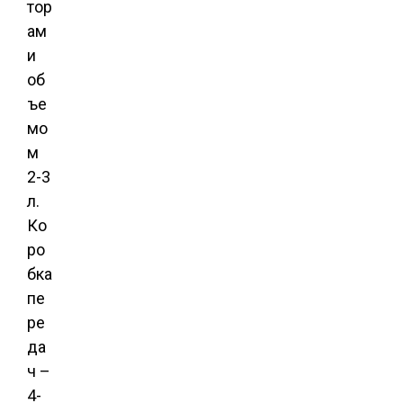
тор
ам
и
об
ъе
мо
м
2-3
л.
Ко
ро
бка
пе
ре
да
ч –
4-