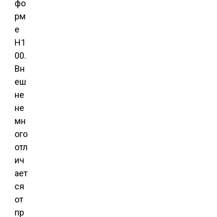
фо
рм
е
Н1
00.
Вн
еш
не
не
мн
ого
отл
ич
ает
ся
от
пр