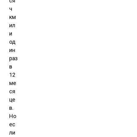
ся
ч
км
ил
и
од
ин
раз
в
12
ме
ся
це
в.
Но
ес
ли