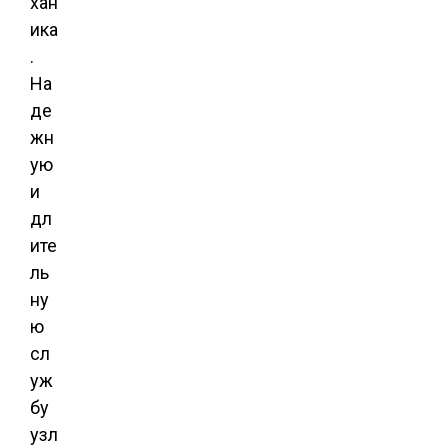
хан
ика
.
На
де
жн
ую
и
дл
ите
ль
ну
ю
сл
уж
бу
узл