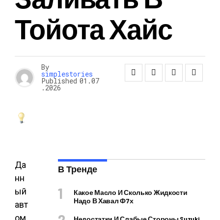
Тойота Хайс
By
simplestories
Published
01.07
.2026
Да
В Тренде
нн
ый
Какое Масло И Сколько Жидкости
Надо В Хавал Ф7х
авт
ом
Недостатки И Слабые Стороны Suzuki