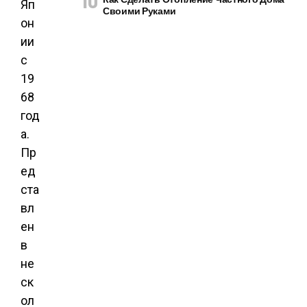
Яп
Своими Руками
он
ии
с
19
68
год
а.
Пр
ед
ста
вл
ен
в
не
ск
ол