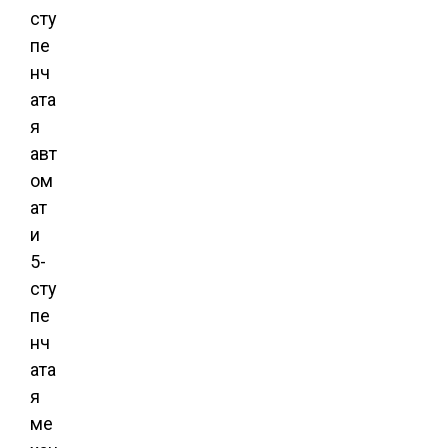
сту
пе
нч
ата
я
авт
ом
ат
и
5-
сту
пе
нч
ата
я
ме