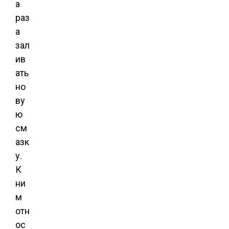
а
раз
а
зал
ив
ать
но
ву
ю
см
азк
у.
К
ни
м
отн
ос