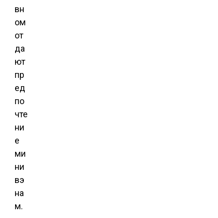
вн
ом
от
да
ют
пр
ед
по
чте
ни
е
ми
ни
вэ
на
м.