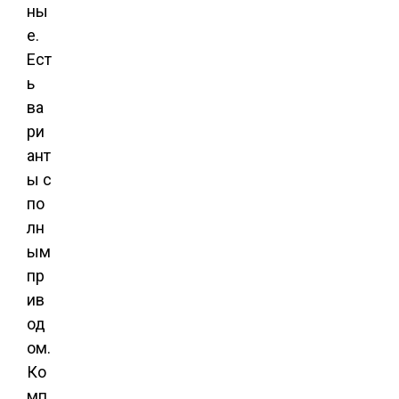
ны
е.
Ест
ь
ва
ри
ант
ы с
по
лн
ым
пр
ив
од
ом.
Ко
мп