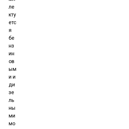
ле
кту
етс
я
бе
нз
ин
ов
ым
и и
ди
зе
ль
ны
ми
мо