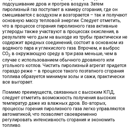
подсушивание дров и прогрев воздуха. Затем
пиролизный газ поступает в камеру сгорания, где он
смешивается с воздухом и возгорается – так и получают
основную массу тепловой энергии. Следует отметить,
что в процессе сгорания пиролизного газа активные
углероды также участвуют в процессах окисления, в
результате чего дым на выходе из трубы практически не
содержит вредных соединений, состоит в основном из
водяного пара и углекислого газа. Впрочем, и выброс
СО
в окружающую среду в три раза меньше, чем в
2
случае с использованием обычного дровяного или
угольного котлов. Чистить пиролизный агрегат придется
гораздо реже – в процессе такого поэтапного сгорания
топлива образуется минимум золы и сажи, практически
все выгорает.
Помимо преимуществ, связанных с высоким КПД,
следует отметить возможность получения высоких
температур даже из влажных дров. Во-вторых,
процессы горения пиролизного газа легко управляются
автоматикой, что позволяет своевременно
регулировать интенсивность сгорания и экономить
топливо.