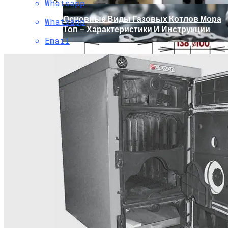
Whatsapp
Основные Виды Газовых Котлов Мора
Whatsapp
Топ — Характеристики И Инструкции
Email
Почему Своевременный Ремонт VAG
Помогает Избежать Серьезных
Расходов