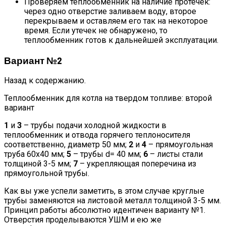
Проверяем теплообменник на наличие протечек:
через одно отверстие заливаем воду, второе
перекрываем и оставляем его так на некоторое
время. Если утечек не обнаружено, то
теплообменник готов к дальнейшей эксплуатации.
Вариант №2
Назад к содержанию.
Теплообменник для котла на твердом топливе: второй
вариант
1
и
3
– трубы подачи холодной жидкости в
теплообменник и отвода горячего теплоносителя
соответственно, диаметр 50 мм;
2
и
4
– прямоугольная
труба 60х40 мм;
5
– трубы d= 40 мм;
6
– листы стали
толщиной 3-5 мм;
7
– укрепляющая поперечина из
прямоугольной трубы.
Как вы уже успели заметить, в этом случае круглые
трубы заменяются на листовой металл толщиной 3-5 мм.
Принцип работы абсолютно идентичен варианту №1.
Отверстия проделываются УШМ и ею же