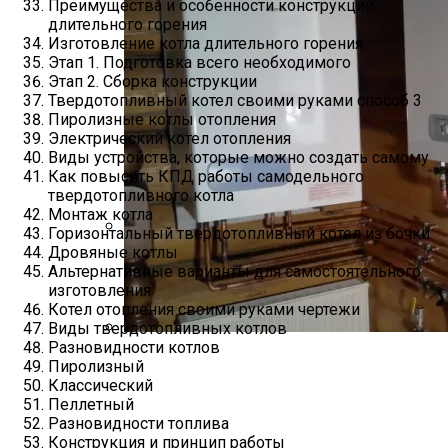
Преимущества и особенности конструкций
длительного горения
Изготовление котла длительного горения
Этап 1. Подготовка всего необходимого
Этап 2. Сборка конструкции
Твердотопливный котел своими руками способ 3
Пиролизные котлы отопления
Электрический котел отопления
Виды устройства, которые можно создать самому
Как повысить КПД работы самодельного
твердотопливного котла
Монтаж котла
Горизонтальный твердотопливный котел из бочки
Дровяные котлы
В Каких Странах Собирают Ford Focus 4
Альтернативные варианты для самостоятельного
изготовления
Котел отопления своими руками чертежи
Виды твердотопливных котлов
Разновидности котлов
Основные Виды Газовых Котлов
Пиролизный
Беретта И Популярные Модели
Классический
Пеллетный
Разновидности топлива
Конструкция и принцип работы