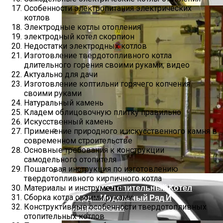
Особенности электропитания электрических
котлов
Электродные котлы отопления
электродный котел скорпион
Недостатки электродных котлов
Изготовление твердотопливного котла
длительного горения своими руками, видео
Актуально для дачи
Изготовление коптильни горячего копчения
своими руками
Натуральный камень
Кладем облицовочную плитку правильно
Искусственный камень
Применение природного и искусственного камня в
современном строительстве
Какое Масло Лучше Всего Заливать В
Основные требования к конструкции
Коробку Передач
самодельного отопителя
Пошаговая инструкция по изготовлению
твердотопливного кирпичного котла
Как Зажечь Отопительный Котел
Материалы и инструменты
Сборка котла своими руками
Конорд — Модельный Ряд И
Конструктивные особенности твердотопливных
Неисправности
отопительных котлов