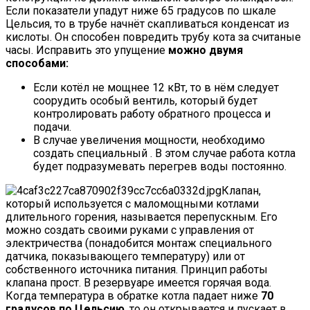
Если показатели упадут ниже 65 градусов по шкале
Цельсия, то в трубе начнёт скапливаться конденсат из
кислоты. Он способен повредить трубу кота за считаные
часы. Исправить это упущение
можно двумя
способами:
Если котёл не мощнее 12 кВт, то в нём следует
соорудить особый вентиль, который будет
контролировать работу обратного процесса и
подачи.
В случае увеличения мощности, необходимо
создать специальный . В этом случае работа котла
будет подразумевать перегрев воды постоянно.
Клапан,
который используется с маломощными котлами
длительного горения, называется перепускным. Его
можно создать своими руками с управления от
электричества (понадобится монтаж специального
датчика, показывающего температуру) или от
собственного источника питания. Принцип работы
клапана прост. В резервуаре имеется горячая вода.
Когда температура в обратке котла падает ниже
70
градусов по Цельсию
, то он открывается и пускает в