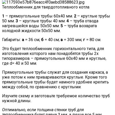
Теплообменник для твердотопливного котла
1
– прямоугольные трубы 60х40 мм.
2
– круглые трубы
50 мм.
3
– круглые трубы 40 мм.
4
– труба отвода
нагревшейся воды 50х50 мм.
5
– труба возврата
холодной жидкости 50х50 мм.
Габариты:
а
= 36 см;
б
= 40 см;
в
= 300 мм;
г
= 80 см.
Это будет теплообменник горизонтального типа, для
изготовления которого нам понадобятся трубы 2х
типоразмеров – прямоугольные 60х40 мм и круглые,
где d= 40 и 50 мм.
Прямоугольные трубы служат для создания каркаса, а
уже потом к ним привариваются круглые. Кроме того
прямоугольные трубы будет намного удобнее крепить
между собой, по сравнению с круглыми.
Изучите схему и заготовьте требуемое количество труб
нужной длины.
Оптимально, если толщина стенки труб для
теплообменника будет равна 3 мм, а лучше все 5 мм.