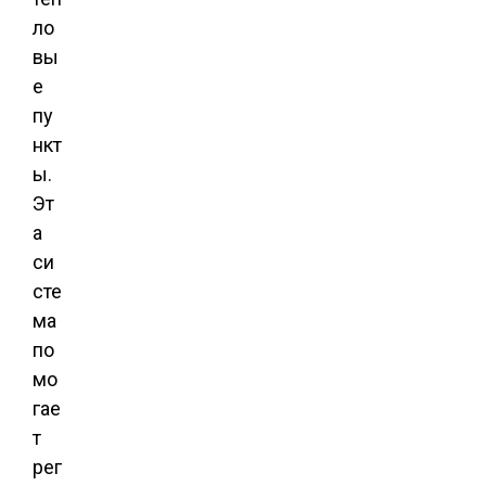
ло
вы
е
пу
нкт
ы.
Эт
а
си
сте
ма
по
мо
гае
т
рег