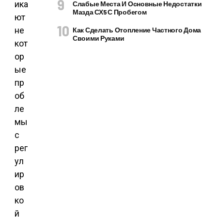
ика
Слабые Места И Основные Недостатки
Мазда СХ5 С Пробегом
ют
не
Как Сделать Отопление Частного Дома
Своими Руками
кот
ор
ые
пр
об
ле
мы
с
рег
ул
ир
ов
ко
й