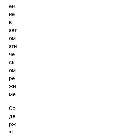
ен
ие
в
авт
ом
ати
че
ск
ом
ре
жи
ме.
Со
де
рж
ан