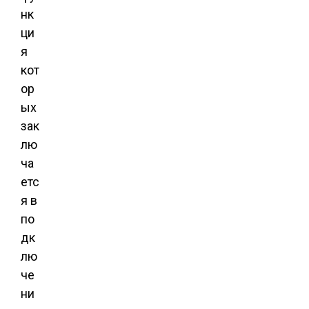
нк
ци
я
кот
ор
ых
зак
лю
ча
етс
я в
по
дк
лю
че
ни