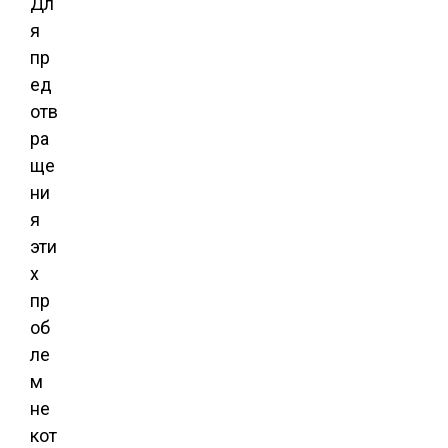
Дл
я
пр
ед
отв
ра
ще
ни
я
эти
х
пр
об
ле
м
не
кот