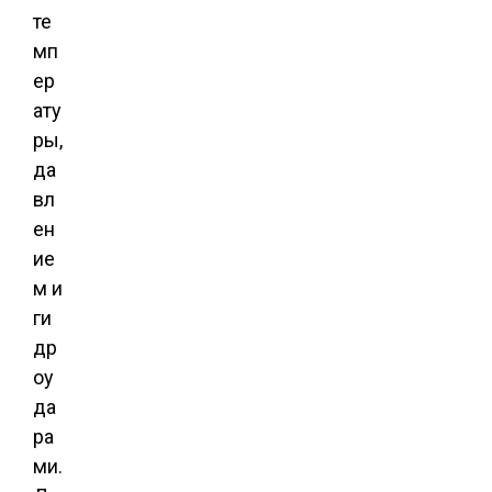
те
мп
ер
ату
ры,
да
вл
ен
ие
м и
ги
др
оу
да
ра
ми.