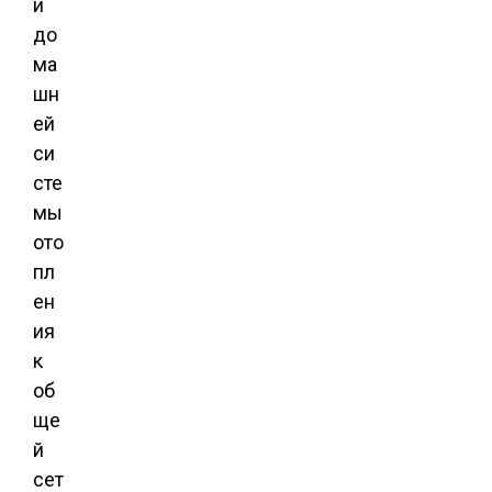
и
до
ма
шн
ей
си
сте
мы
ото
пл
ен
ия
к
об
ще
й
сет