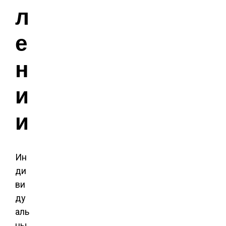
л
е
н
и
и
Ин
ди
ви
ду
аль
ны