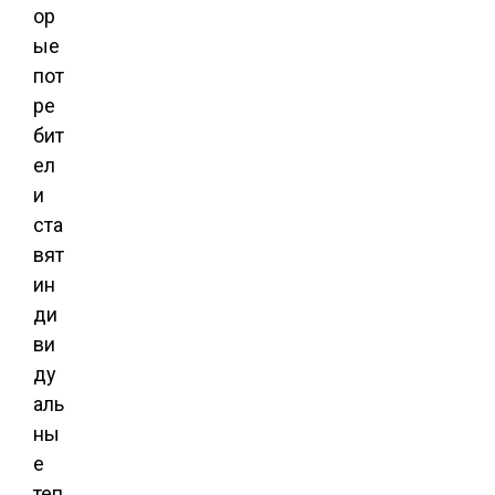
ор
ые
пот
ре
бит
ел
и
ста
вят
ин
ди
ви
ду
аль
ны
е
теп