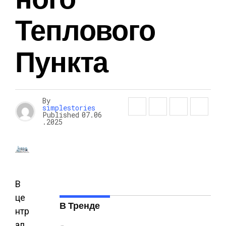
Теплового
Пункта
By
simplestories
Published
07.06
.2025
В
це
В Тренде
нтр
ал