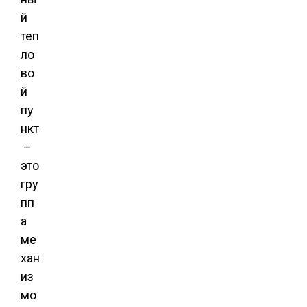
й
теп
ло
во
й
пу
нкт
–
это
гру
пп
а
ме
хан
из
мо