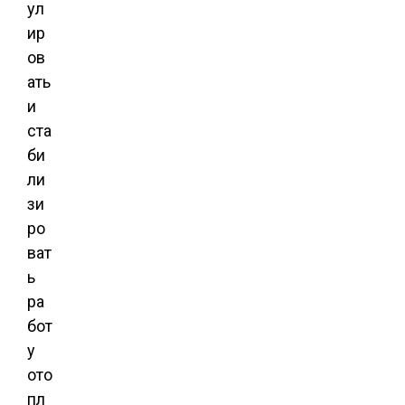
ул
ир
ов
ать
и
ста
би
ли
зи
ро
ват
ь
ра
бот
у
ото
пл