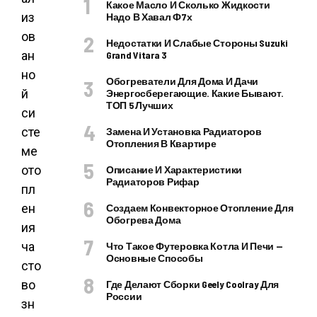
Какое Масло И Сколько Жидкости
из
Надо В Хавал Ф7х
ов
Недостатки И Слабые Стороны Suzuki
ан
Grand Vitara 3
но
Обогреватели Для Дома И Дачи
й
Энергосберегающие. Какие Бывают.
ТОП 5 Лучших
си
сте
Замена И Установка Радиаторов
Отопления В Квартире
ме
ото
Описание И Характеристики
Радиаторов Рифар
пл
ен
Создаем Конвекторное Отопление Для
Обогрева Дома
ия
ча
Что Такое Футеровка Котла И Печи —
Основные Способы
сто
во
Где Делают Сборки Geely Coolray Для
России
зн