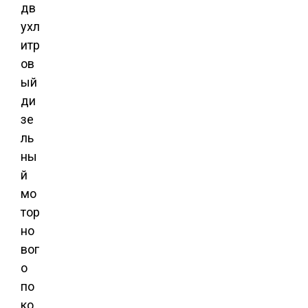
дв
ухл
итр
ов
ый
ди
зе
ль
ны
й
мо
тор
но
вог
о
по
ко