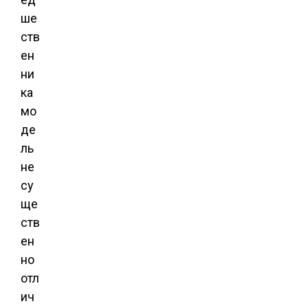
ше
ств
ен
ни
ка
мо
де
ль
не
су
ще
ств
ен
но
отл
ич