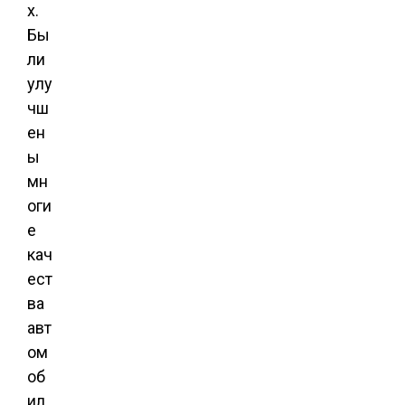
х.
Бы
ли
улу
чш
ен
ы
мн
оги
е
кач
ест
ва
авт
ом
об
ил