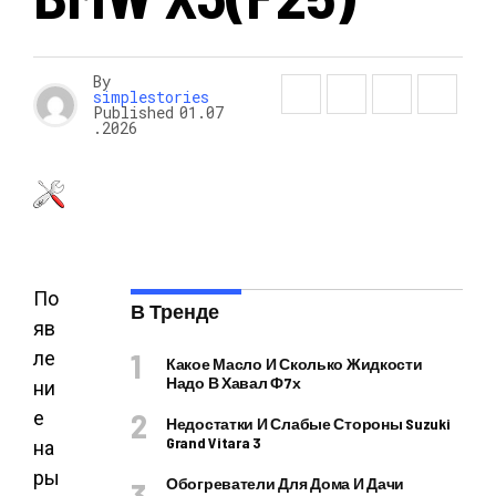
By
simplestories
Published
01.07
.2026
По
В Тренде
яв
ле
Какое Масло И Сколько Жидкости
Надо В Хавал Ф7х
ни
е
Недостатки И Слабые Стороны Suzuki
Grand Vitara 3
на
ры
Обогреватели Для Дома И Дачи