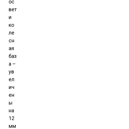
ос
вет
и
ко
ле
сн
ая
баз
а –
ув
ел
ич
ен
ы
на
12
мм