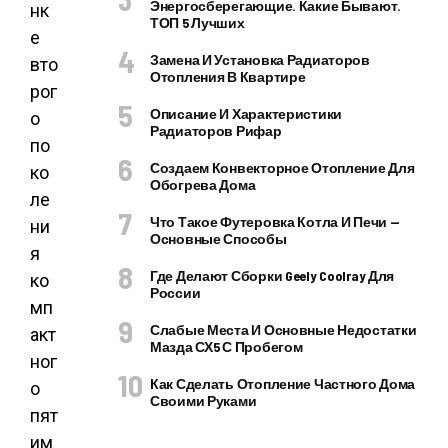
Энергосберегающие. Какие Бывают.
нк
ТОП 5 Лучших
е
Замена И Установка Радиаторов
вто
Отопления В Квартире
рог
Описание И Характеристики
о
Радиаторов Рифар
по
Создаем Конвекторное Отопление Для
ко
Обогрева Дома
ле
Что Такое Футеровка Котла И Печи —
ни
Основные Способы
я
Где Делают Сборки Geely Coolray Для
ко
России
мп
Слабые Места И Основные Недостатки
акт
Мазда СХ5 С Пробегом
ног
Как Сделать Отопление Частного Дома
о
Своими Руками
пят
им