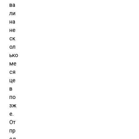
ва
ли
на
не
ск
ол
ько
ме
ся
це
в
по
зж
е.
От
пр
ед