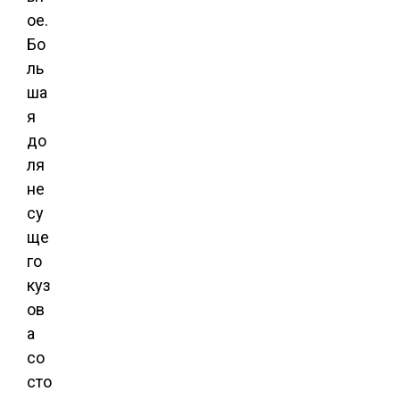
ое.
Бо
ль
ша
я
до
ля
не
су
ще
го
куз
ов
а
со
сто