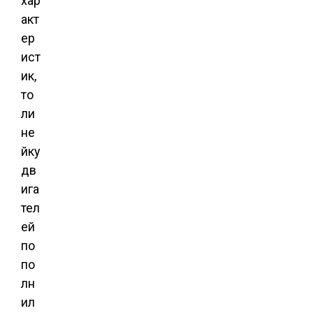
хар
акт
ер
ист
ик,
то
ли
не
йку
дв
ига
тел
ей
по
по
лн
ил