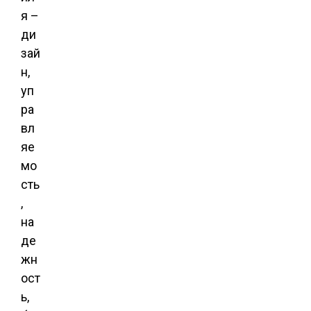
я –
ди
зай
н,
уп
ра
вл
яе
мо
сть
,
на
де
жн
ост
ь,