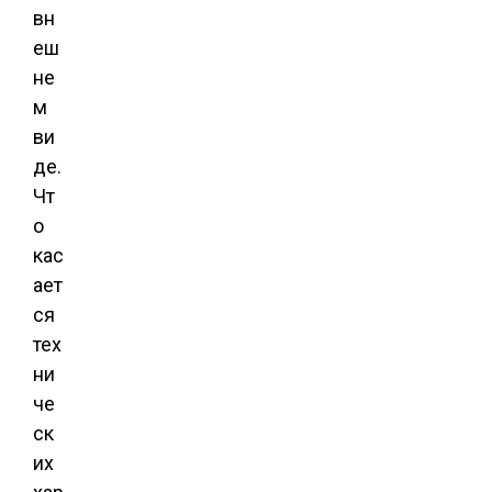
вн
еш
не
м
ви
де.
Чт
о
кас
ает
ся
тех
ни
че
ск
их