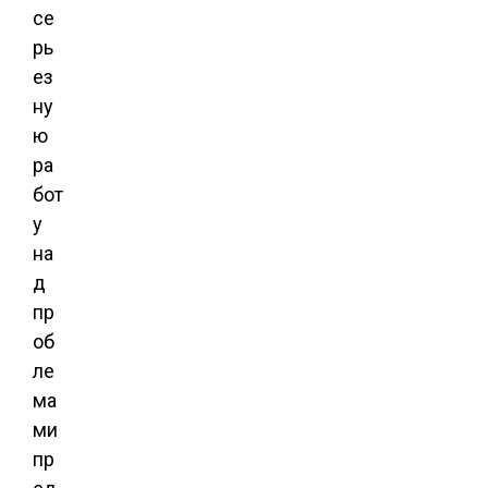
се
рь
ез
ну
ю
ра
бот
у
на
д
пр
об
ле
ма
ми
пр