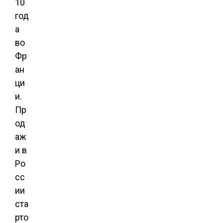
10
год
а
во
Фр
ан
ци
и.
Пр
од
аж
и в
Ро
сс
ии
ста
рто