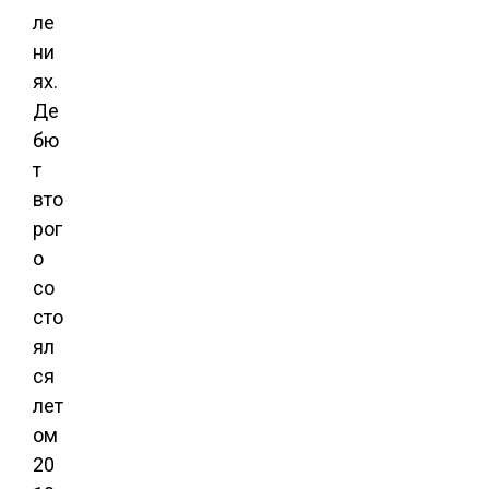
ле
ни
ях.
Де
бю
т
вто
рог
о
со
сто
ял
ся
лет
ом
20