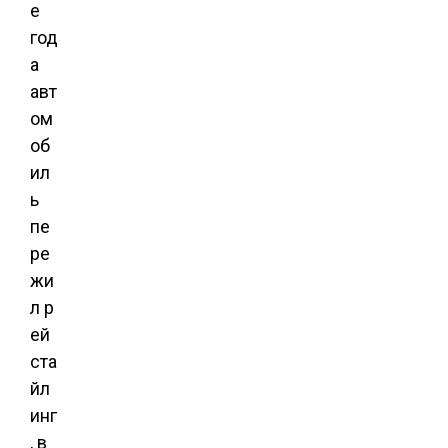
е
год
а
авт
ом
об
ил
ь
пе
ре
жи
л
р
ей
ста
йл
инг
, в