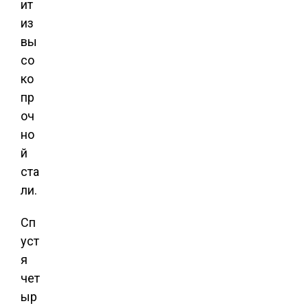
ит
из
вы
со
ко
пр
оч
но
й
ста
ли.
Сп
уст
я
чет
ыр