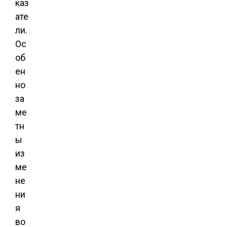
каз
ате
ли.
Ос
об
ен
но
за
ме
тн
ы
из
ме
не
ни
я
во