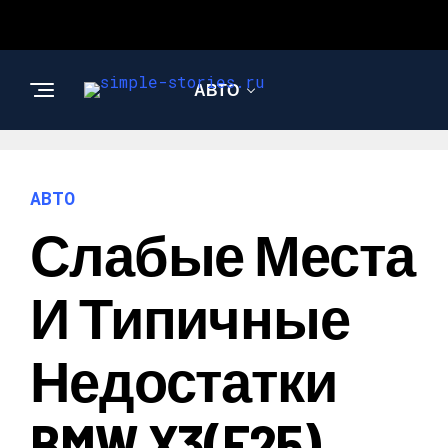
АВТО
СТРОИТЕЛЬСТВО И
РЕМОНТ
АВТО
Слабые Места
И Типичные
Недостатки
BMW X3(F25)