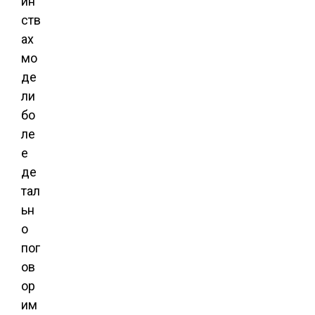
ин
ств
ах
мо
де
ли
бо
ле
е
де
тал
ьн
о
пог
ов
ор
им