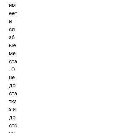
им
еет
и
сл
аб
ые
ме
ста
. О
не
до
ста
тка
х и
до
сто