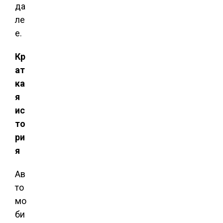
да
ле
е.
Кр
ат
ка
я
ис
то
ри
я
Ав
то
мо
би