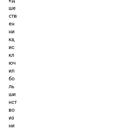
ед
ше
ств
ен
ни
ка,
ис
кл
юч
ил
бо
ль
ши
нст
во
из
ни