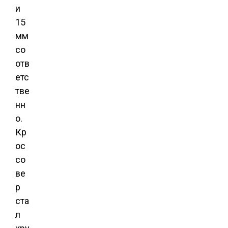
и
15
мм
со
отв
етс
тве
нн
о.
Кр
ос
со
ве
р
ста
л