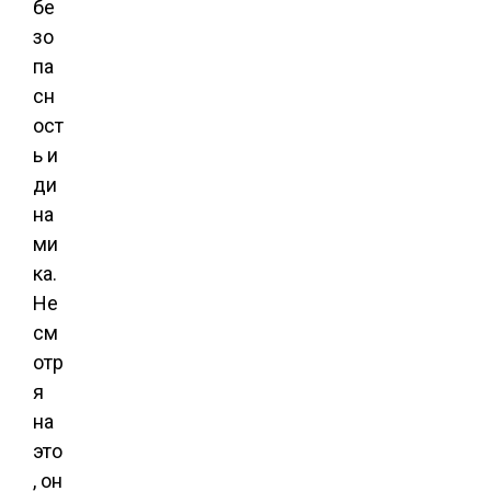
бе
зо
па
сн
ост
ь и
ди
на
ми
ка.
Не
см
отр
я
на
это
, он