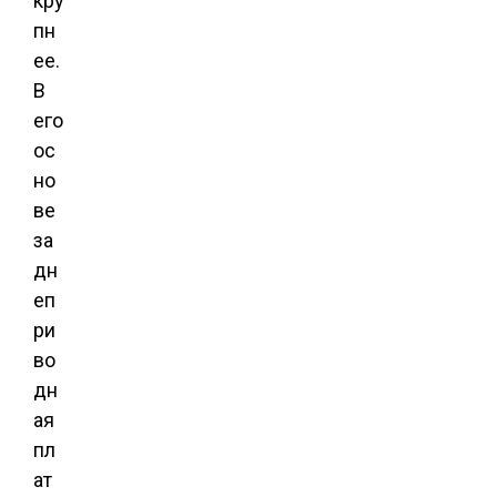
кру
пн
ее.
В
его
ос
но
ве
за
дн
еп
ри
во
дн
ая
пл
ат